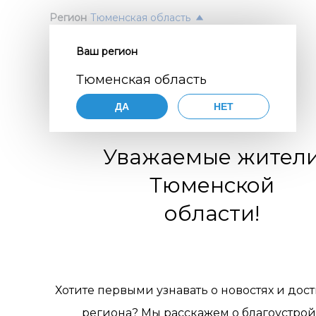
Регион
Тюменская область
Ваш регион
Согл
ПОЛ
Тюменская область
перс
Авт
ДА
НЕТ
орга
Нажимая
согласие
Уважаемые жител
порядке,
цифр
по разви
Тюменской
коммуни
обще
организа
области!
119770001
комм
муниципа
pdn@dial
отн
сайте
htt
требован
пер
персонал
Хотите первыми узнавать о новостях и дос
Цели 
1. Об
региона? Мы расскажем о благоустрой